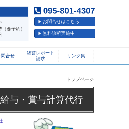
095-801-4307
お問合せはこちら
で
（要予約）
無料診断実施中
日
経営レポート
お問合せ
リンク集
請求
トップページ
の給与・賞与計算代行
社