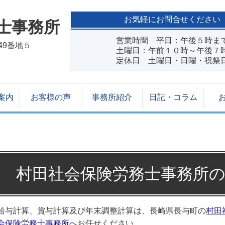
お気軽にお問合せください
士事務所
営業時間 平日：午後５時ま
49番地５
土曜日：午前１０時～午後７時
定休日 土曜日・日曜・祝祭
案内
お客様の声
事務所紹介
日記・コラム
村田社会保険労務士事務所
給与計算、賞与計算及び年末調整計算は、長崎県長与町の
村田
会保険労務士事務所
へお任せください。