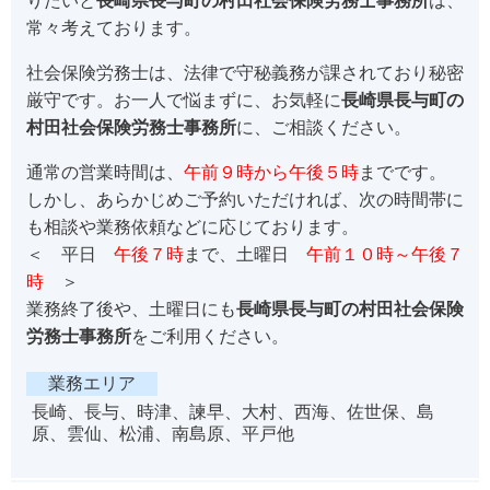
りたいと
長崎県長与町の村田社会保険労務士事務所
は、
常々考えております。
社会保険労務士は、法律で守秘義務が課されており秘密
厳守です。お一人で悩まずに、お気軽に
長崎県長与町の
村田社会保険労務士事務所
に、ご相談ください。
通常の営業時間は、
午前９時から午後５時
までです。
しかし、あらかじめご予約いただければ、次の時間帯に
も相談や業務依頼などに応じております。
＜ 平日
午後７時
まで、土曜日
午前１０時～午後７
時
＞
業務終了後や、土曜日にも
長崎県長与町の村田社会保険
労務士事務所
をご利用ください。
業務エリア
長崎、長与、時津、諫早、大村、西海、佐世保、島
原、雲仙、松浦、南島原、平戸他