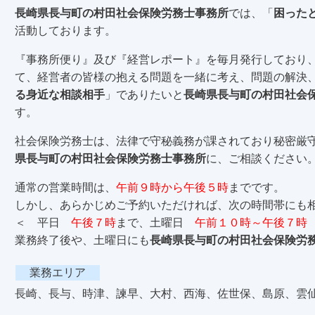
長崎県長与町の村田社会保険労務士事務所
では、「
困った
活動しております。
『事務所便り』及び『経営レポート』を毎月発行しており
て、経営者の皆様の抱える問題を一緒に考え、問題の解決
る身近な相談相手
」でありたいと
長崎県長与町の村田社会
す。
社会保険労務士は、法律で守秘義務が課されており秘密厳
県長与町の村田社会保険労務士事務所
に、ご相談ください
通常の営業時間は、
午前９時から午後５時
までです。
しかし、あらかじめご予約いただければ、次の時間帯にも
＜ 平日
午後７時
まで、土曜日
午前１０時～午後７時
業務終了後や、土曜日にも
長崎県長与町の村田社会保険労
業務エリア
長崎、長与、時津、諫早、大村、西海、佐世保、島原、雲