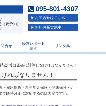
095-801-4307
お問合せはこちら
で
（要予約）
無料診断実施中
日
経営レポート
お問合せ
リンク集
請求
賞与計算は正確に計算しなければなりません！
なければなりません！
険・雇用保険・厚生年金保険・健康保険・介
繁で随時改正に対応するのは大変ですね。