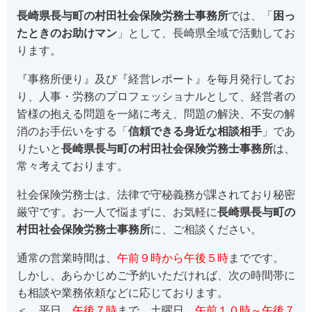
長崎県長与町の村田社会保険労務士事務所
では、「
困っ
たときのお助けマン
」として、長崎県全域で活動してお
ります。
『事務所便り』及び『経営レポート』を毎月発行してお
り、人事・労務のプロフェッショナルとして、経営者の
皆様の抱える問題を一緒に考え、問題の解決、不安の解
消のお手伝いをする「
信頼できる身近な相談相手
」であ
りたいと
長崎県長与町の村田社会保険労務士事務所
は、
常々考えております。
社会保険労務士は、法律で守秘義務が課されており秘密
厳守です。お一人で悩まずに、お気軽に
長崎県長与町の
村田社会保険労務士事務所
に、ご相談ください。
通常の営業時間は、
午前９時から午後５時
までです。
しかし、あらかじめご予約いただければ、次の時間帯に
も相談や業務依頼などに応じております。
＜ 平日
午後７時
まで、土曜日
午前１０時～午後７