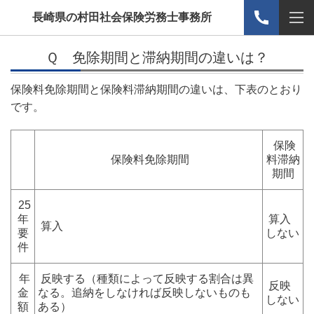
長崎県の村田社会保険労務士事務所
Ｑ 免除期間と滞納期間の違いは？
保険料免除期間と保険料滞納期間の違いは、下表のとおり
です。
保険
保険料免除期間
料滞納
期間
25
年
算入
算入
要
しない
件
年
反映する（種類によって反映する割合は異
反映
金
なる。追納をしなければ反映しないものも
しない
額
ある）