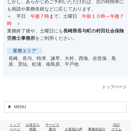
しかし、あらかじめご予約いただければ、次の時間帯に
も相談や業務依頼などに応じております。
＜ 平日
午後７時
まで、土曜日
午前１０時～午後７
時
＞
業務終了後や、土曜日にも
長崎県長与町の村田社会保険
労務士事務所
をご利用ください。
業務エリア
長崎、長与、時津、諫早、大村、西海、佐世保、島
原、雲仙、松浦、南島原、平戸他
トップページ
MENU
トップ
お役立ち
サービス
日記
ページ
情報
案内
お客様の声
事務所紹介
コラム